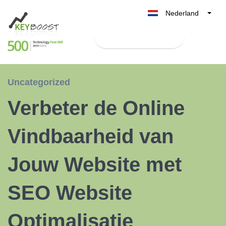
Nederland
Belgique
Test Keyboost gratis
België
France
Deutschland
Uncategorized
UK
Verbeter de Online
España
Italia
Vindbaarheid van
Jouw Website met
SEO Website
Optimalisatie