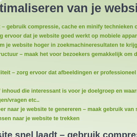
ptimaliseren van je webs
t – gebruik compressie, cache en minify technieken o
g ervoor dat je website goed werkt op mobiele appar
 je website hoger in zoekmachineresultaten te krij
tructuur – maak het voor bezoekers gemakkelijk om d
eit – zorg ervoor dat afbeeldingen er professioneel 
f inhoud die interessant is voor je doelgroep en waar
gen/vragen etc..
r naar je website te genereren – maak gebruik van 
nsen naar je website te trekken
ite snel laadt – gebruik compre