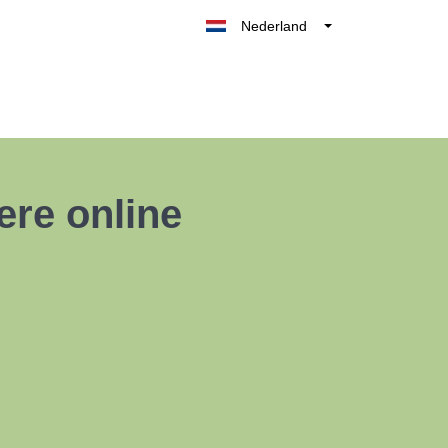
Nederland
Belgique
België
France
Deutschland
UK
ere online
España
Italia