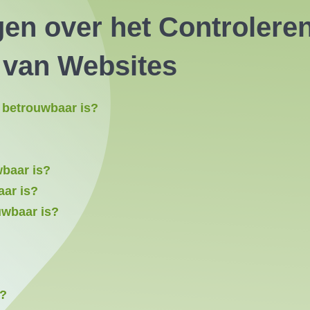
gen over het Controlere
 van Websites
e betrouwbaar is?
baar is?
aar is?
uwbaar is?
s?