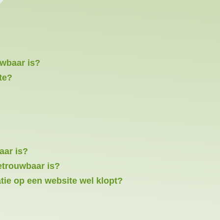
uwbaar is?
te?
aar is?
betrouwbaar is?
tie op een website wel klopt?