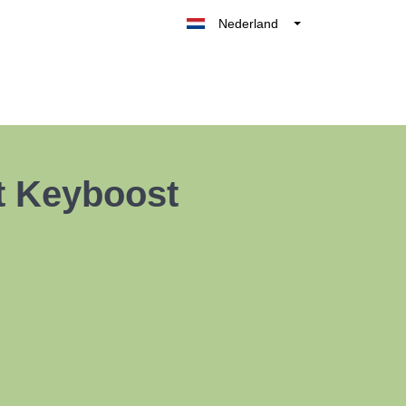
Nederland
Belgique
België
France
Deutschland
UK
t Keyboost
España
Italia