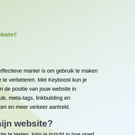
ebsite?
ffectieve manier is om gebruik te maken
e te verbeteren. Met Keyboost kun je
de positie van jouw website in
k, meta-tags, linkbuilding en
nten en meer verkeer aantrekt.
ijn website?
te testen, krijg je inzicht in hoe goed