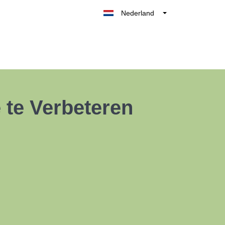
Nederland
Belgique
België
France
Deutschland
UK
 te Verbeteren
España
Italia