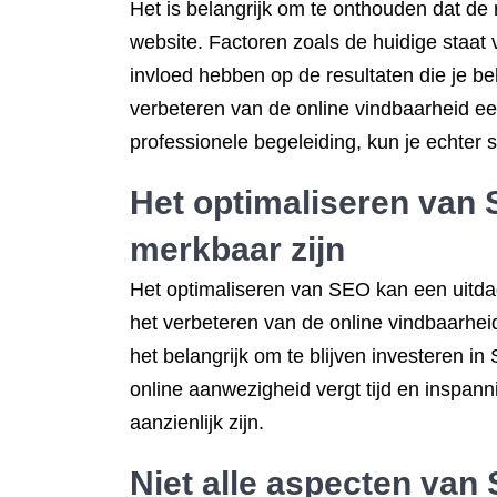
Het is belangrijk om te onthouden dat de
website. Factoren zoals de huidige staat
invloed hebben op de resultaten die je be
verbeteren van de online vindbaarheid een
professionele begeleiding, kun je echter
Het optimaliseren van 
merkbaar zijn
Het optimaliseren van SEO kan een uitdag
het verbeteren van de online vindbaarheid 
het belangrijk om te blijven investeren 
online aanwezigheid vergt tijd en inspan
aanzienlijk zijn.
Niet alle aspecten va