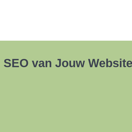
e SEO van Jouw Website