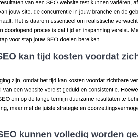
 resultaten van een SEO-website test kunnen variëren, af
 van jouw site, de concurrentie in jouw branche en de g
haalt. Het is daarom essentieel om realistische verwacht
 doorlopend proces is dat tijd en inspanning vereist. Me
 stap voor stap jouw SEO-doelen bereiken.
SEO kan tijd kosten voordat zic
ing zijn, omdat het tijd kan kosten voordat zichtbare ve
van een website vereist geduld en consistentie. Hoewel he
in SEO om op de lange termijn duurzame resultaten te b
ning, maar met de juiste strategie en doorzettingsverm
n SEO kunnen volledig worden g