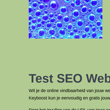
Test SEO Web
Wil je de online vindbaarheid van jouw w
Keyboost kun je eenvoudig en gratis jou