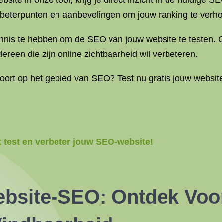
ite in onze tool, krijg je direct inzicht in de huidige S
erbeterpunten en aanbevelingen om jouw ranking te verh
nnis te hebben om de SEO van jouw website te testen. O
ereen die zijn online zichtbaarheid wil verbeteren.
ort op het gebied van SEO? Test nu gratis jouw websit
 test en verbeter jouw SEO-website!
bsite-SEO: Ontdek Voo