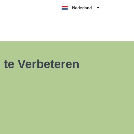
Nederland
Belgique
België
France
Deutschland
UK
 te Verbeteren
España
Italia