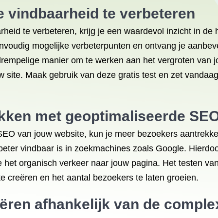
e vindbaarheid te verbeteren
rheid te verbeteren, krijg je een waardevol inzicht in d
eenvoudig mogelijke verbeterpunten en ontvang je aanbev
drempelige manier om te werken aan het vergroten van jo
site. Maak gebruik van deze gratis test en zet vandaag
kken met geoptimaliseerde SE
 SEO van jouw website, kun je meer bezoekers aantrekk
 beter vindbaar is in zoekmachines zoals Google. Hierdoo
e het organisch verkeer naar jouw pagina. Het testen v
e creëren en het aantal bezoekers te laten groeien.
ëren afhankelijk van de complex