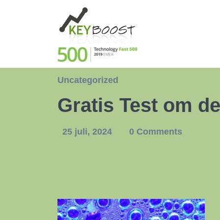
Uncategorized
Gratis Test om d
25 juli, 2024
0 Comments