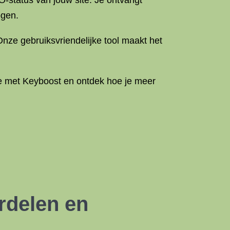
EO-status van jouw site. Je ontvangt
ogen.
nze gebruiksvriendelijke tool maakt het
e met Keyboost en ontdek hoe je meer
rdelen en