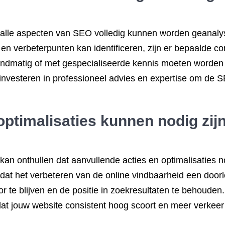
iet alle aspecten van SEO volledig kunnen worden geana
n en verbeterpunten kan identificeren, zijn er bepaalde 
handmatig of met gespecialiseerde kennis moeten worde
 investeren in professioneel advies en expertise om de S
ptimalisaties kunnen nodig zijn
n onthullen dat aanvullende acties en optimalisaties nod
 dat het verbeteren van de online vindbaarheid een door
 te blijven en de positie in zoekresultaten te behouden.
dat jouw website consistent hoog scoort en meer verkeer