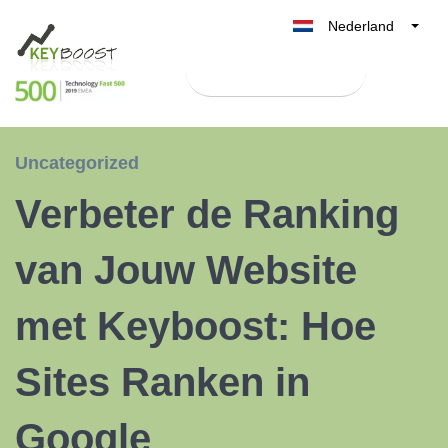
Nederland
Belgique
Test Keyboost gratis
België
France
Deutschland
Uncategorized
UK
Verbeter de Ranking
España
Italia
van Jouw Website
met Keyboost: Hoe
Sites Ranken in
Google