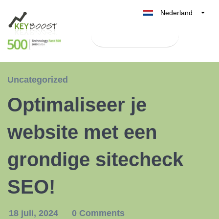
Nederland
Belgique
Test Keyboost gratis
België
France
Deutschland
Uncategorized
UK
Optimaliseer je
España
Italia
website met een
grondige sitecheck
SEO!
18 juli, 2024
0 Comments