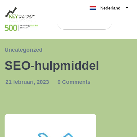
Nederland
Belgique
Test Keyboost gratis
België
France
Deutschland
Uncategorized
UK
SEO-hulpmiddel
España
Italia
21 februari, 2023
0 Comments