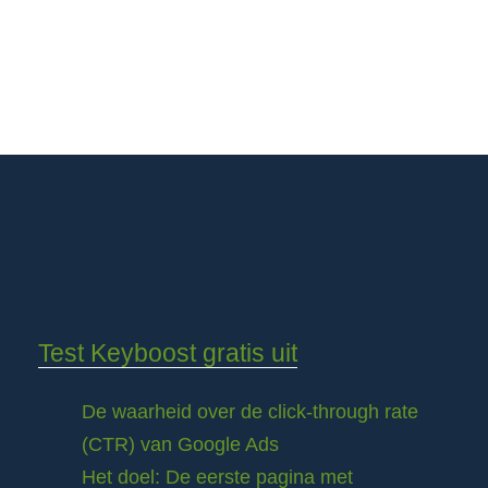
Test Keyboost gratis uit
De waarheid over de click-through rate
(CTR) van Google Ads
Het doel: De eerste pagina met