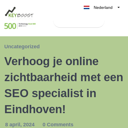
Nederland
Belgique
Test Keyboost gratis
België
France
Deutschland
Uncategorized
UK
Verhoog je online
España
Italia
zichtbaarheid met een
SEO specialist in
Eindhoven!
8 april, 2024
0 Comments