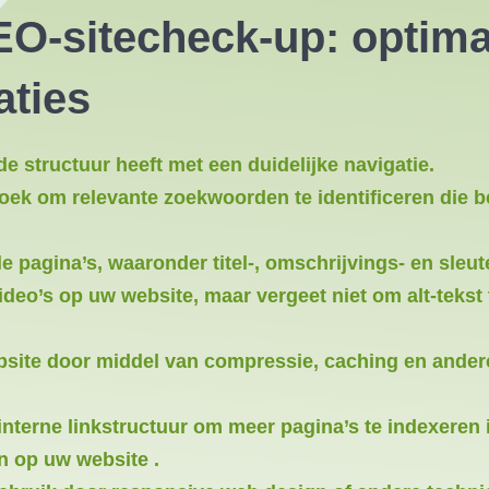
EO-sitecheck-up: optima
aties
e structuur heeft met een duidelijke navigatie.
k om relevante zoekwoorden te identificeren die be
le pagina’s, waaronder titel-, omschrijvings- en sleu
ideo’s op uw website, maar vergeet niet om alt-tekst
site door middel van compressie, caching en andere
nterne linkstructuur om meer pagina’s te indexeren 
n op uw website .