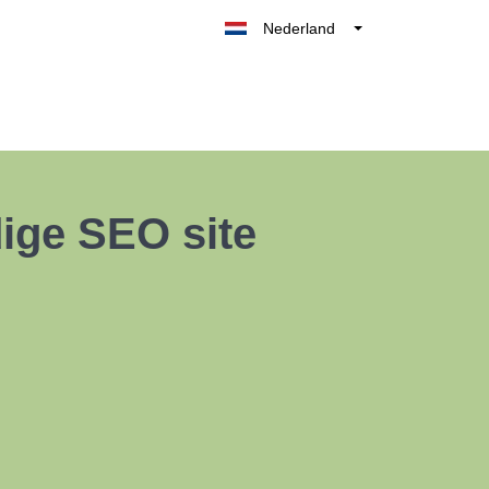
Nederland
Belgique
België
France
Deutschland
UK
ige SEO site
España
Italia