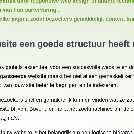
gebruik door responsive web design of andere techni
 van hun surfervaring .
elke pagina zodat bezoekers gemakkelijk content ku
site een goede structuur heeft 
vigatie is essentieel voor een succesvolle website en dr
aniseerde website maakt het niet alleen gemakkelijker
van jouw site beter te begrijpen en te indexeren.
t bezoekers snel en gemakkelijk kunnen vinden wat ze zo
site blijven. Bovendien helpt het zoekmachines om de st
agina’s.
 jouw website is het belangrijk om een logische hiërarchi