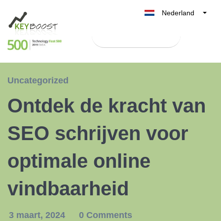
Nederland
Belgique
Test Keyboost gratis
België
France
Deutschland
Uncategorized
UK
Ontdek de kracht van
España
Italia
SEO schrijven voor
optimale online
vindbaarheid
3 maart, 2024
0 Comments