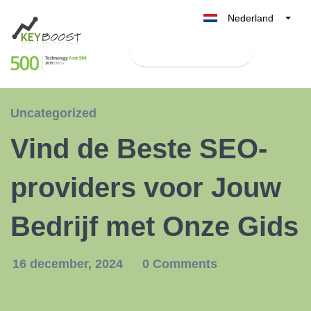
Nederland
Belgique
Test Keyboost gratis
België
France
Deutschland
Uncategorized
UK
Vind de Beste SEO-
España
Italia
providers voor Jouw
Bedrijf met Onze Gids
16 december, 2024
0 Comments