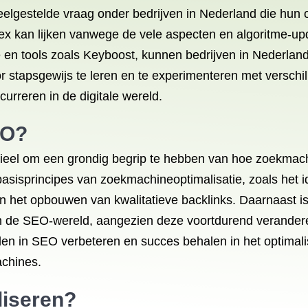
eelgestelde vraag onder bedrijven in Nederland die hun 
x kan lijken vanwege de vele aspecten en algoritme-upd
gie en tools zoals Keyboost, kunnen bedrijven in Nederlan
 stapsgewijs te leren en te experimenteren met verschi
urreren in de digitale wereld.
EO?
ieel om een grondig begrip te hebben van hoe zoekmach
basisprincipes van zoekmachineoptimalisatie, zoals het 
n het opbouwen van kwalitatieve backlinks. Daarnaast is 
in de SEO-wereld, aangezien deze voortdurend verandere
eden in SEO verbeteren en succes behalen in het optimal
achines.
liseren?