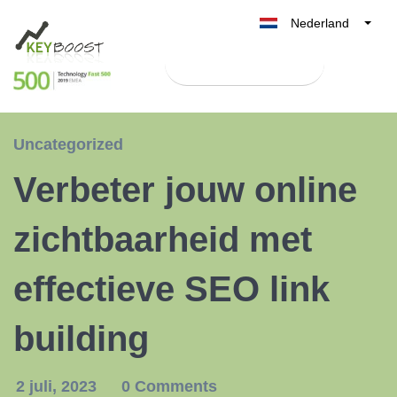
Nederland
Belgique
Test Keyboost gratis
België
France
Deutschland
Uncategorized
UK
Verbeter jouw online
España
Italia
zichtbaarheid met
effectieve SEO link
building
2 juli, 2023
0 Comments