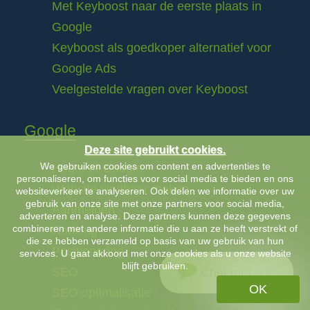
Met Keyboost naar de eerste plaats in
Google
Keyboost als goedkoper alternatief voor
Google Ads
Veelgestelde vragen over Keyboost
Google
Deze site gebruikt cookies.
We gebruiken cookies om content en advertenties te
Hoger in Google
personaliseren, om functies voor social media te bieden en ons
Website vindbaar maken
websiteverkeer te analyseren. Ook delen we informatie over uw
gebruik van onze site met onze partners voor social media,
Aanmelden
adverteren en analyse. Deze partners kunnen deze gegevens
combineren met andere informatie die u aan ze heeft verstrekt of
Ranking
die ze hebben verzameld op basis van uw gebruik van hun
Positionering
services. U gaat akkoord met onze cookies als u onze website
blijft gebruiken.
SEO
Chat met ons
OK
SEO optimalisatie