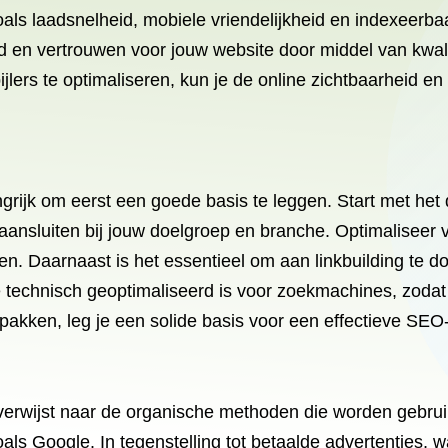
als laadsnelheid, mobiele vriendelijkheid en indexeerba
 en vertrouwen voor jouw website door middel van kwali
lers te optimaliseren, kun je de online zichtbaarheid e
angrijk om eerst een goede basis te leggen. Start met 
 aansluiten bij jouw doelgroep en branche. Optimaliseer 
n. Daarnaast is het essentieel om aan linkbuilding te do
te technisch geoptimaliseerd is voor zoekmachines, zod
akken, leg je een solide basis voor een effectieve SEO-
verwijst naar de organische methoden die worden gebrui
s Google. In tegenstelling tot betaalde advertenties, waa