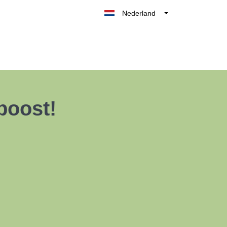
Nederland
Belgique
België
France
Deutschland
UK
boost!
España
Italia