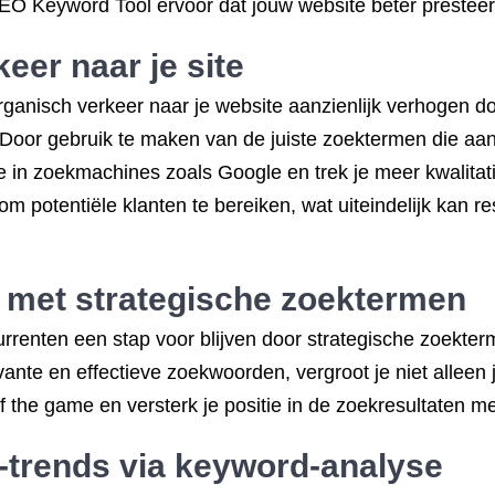
O Keyword Tool ervoor dat jouw website beter presteert 
eer naar je site
anisch verkeer naar je website aanzienlijk verhogen do
. Door gebruik te maken van de juiste zoektermen die aans
 in zoekmachines zoals Google en trek je meer kwalitatie
m potentiële klanten te bereiken, wat uiteindelijk kan r
r met strategische zoektermen
nten een stap voor blijven door strategische zoektermen
ante en effectieve zoekwoorden, vergroot je niet alleen j
f the game en versterk je positie in de zoekresultaten me
e-trends via keyword-analyse