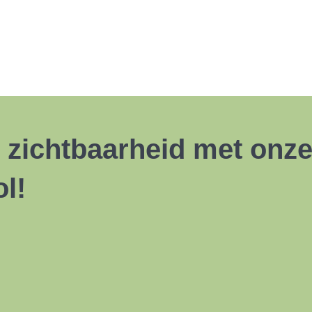
ne zichtbaarheid met on
l!