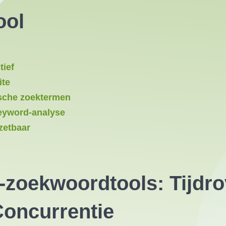
ool
tief
ite
ische zoektermen
keyword-analyse
zetbaar
zoekwoordtools: Tijdro
Concurrentie