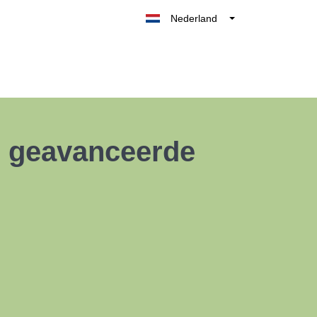
Nederland
Belgique
België
France
Deutschland
UK
ze geavanceerde
España
Italia