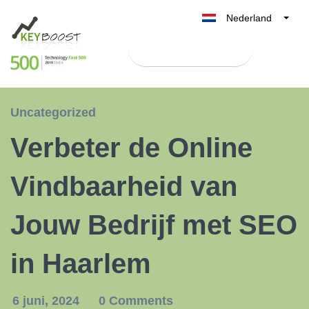
Nederland
Belgique
Test Keyboost gratis
België
France
Deutschland
Uncategorized
UK
Verbeter de Online
España
Italia
Vindbaarheid van
Jouw Bedrijf met SEO
in Haarlem
6 juni, 2024
0 Comments