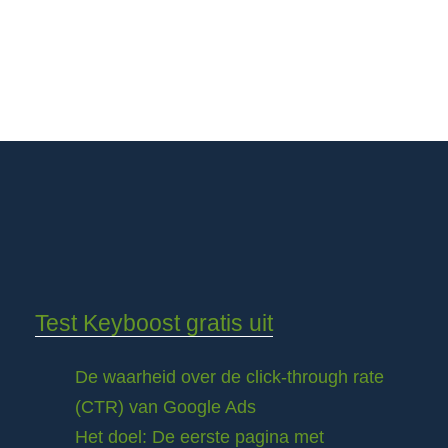
Test Keyboost gratis uit
De waarheid over de click-through rate
(CTR) van Google Ads
Het doel: De eerste pagina met