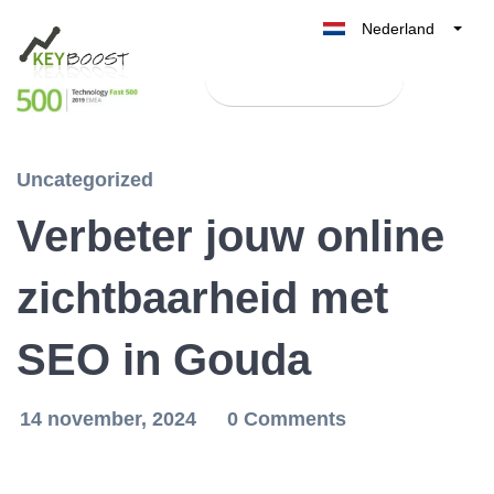
Nederland
Belgique
Test Keyboost gratis
België
France
Deutschland
Uncategorized
UK
Verbeter jouw online
España
Italia
zichtbaarheid met
SEO in Gouda
14 november, 2024
0 Comments