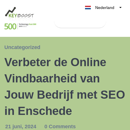
Nederland
Belgique
Test Keyboost gratis
België
France
Deutschland
Uncategorized
UK
Verbeter de Online
España
Italia
Vindbaarheid van
Jouw Bedrijf met SEO
in Enschede
21 juni, 2024
0 Comments