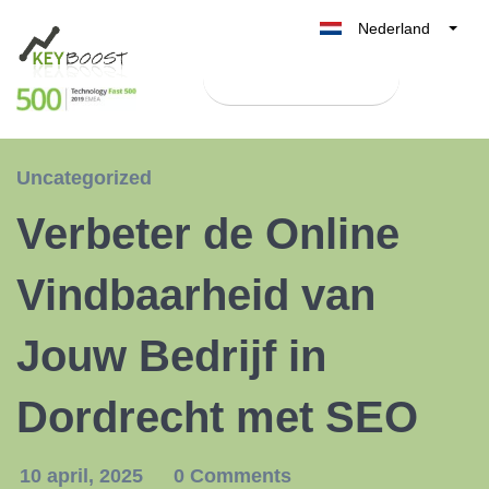
Nederland
Belgique
Test Keyboost gratis
België
France
Deutschland
Uncategorized
UK
Verbeter de Online
España
Italia
Vindbaarheid van
Jouw Bedrijf in
Dordrecht met SEO
10 april, 2025
0 Comments