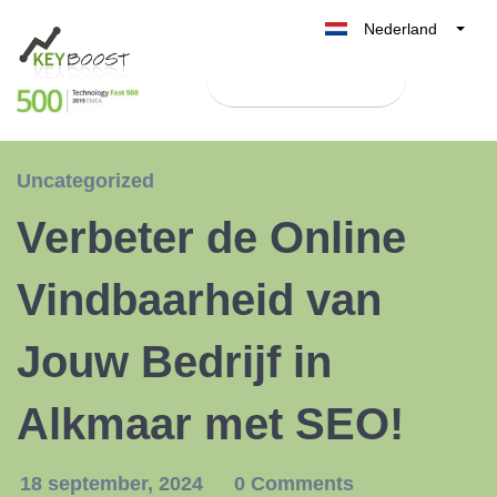
Nederland
Belgique
Test Keyboost gratis
België
France
Deutschland
Uncategorized
UK
Verbeter de Online
España
Italia
Vindbaarheid van
Jouw Bedrijf in
Alkmaar met SEO!
18 september, 2024
0 Comments