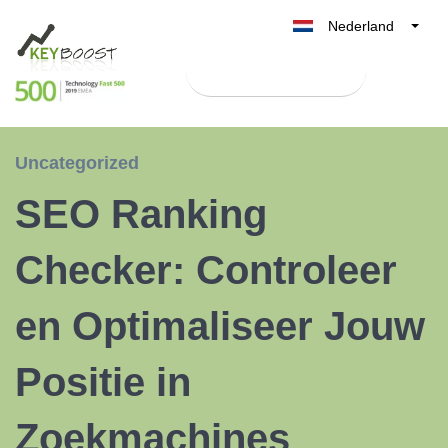
Nederland
Belgique
Test Keyboost gratis
België
France
Deutschland
Uncategorized
UK
SEO Ranking
España
Italia
Checker: Controleer
en Optimaliseer Jouw
Positie in
Zoekmachines