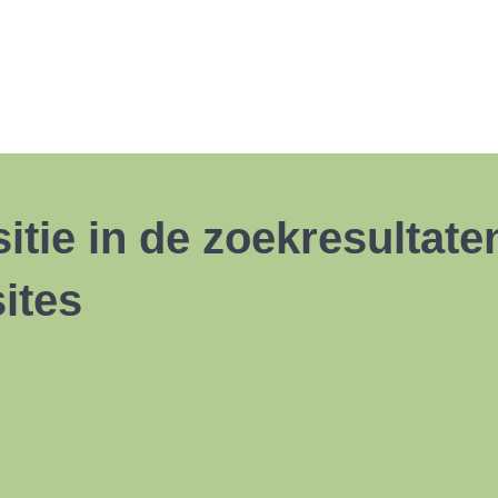
itie in de zoekresultat
ites