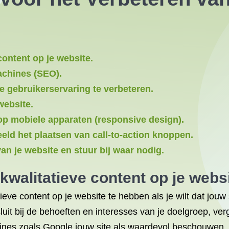
content op je website.
achines (SEO).
e gebruikerservaring te verbeteren.
website.
op mobiele apparaten (responsive design).
eld het plaatsen van call-to-action knoppen.
an je website en stuur bij waar nodig.
kwalitatieve content op je websi
tieve content op je website te hebben als je wilt dat jou
luit bij de behoeften en interesses van je doelgroep, ver
hines zoals Google jouw site als waardevol beschouwen. Z