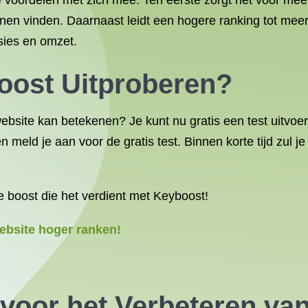
 voordelen met zich mee. Ten eerste zorgt het voor meer
nen vinden. Daarnaast leidt een hogere ranking tot meer
rsies en omzet.
oost Uitproberen?
bsite kan betekenen? Je kunt nu gratis een test uitvoer
 meld je aan voor de gratis test. Binnen korte tijd zul j
e boost die het verdient met Keyboost!
website hoger ranken!
 voor het Verbeteren va