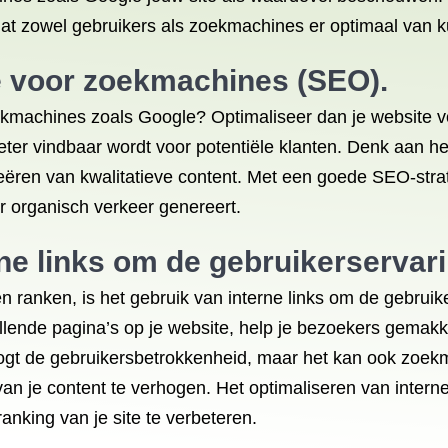
odat zowel gebruikers als zoekmachines er optimaal van k
e voor zoekmachines (SEO).
zoekmachines zoals Google? Optimaliseer dan je websit
beter vindbaar wordt voor potentiële klanten. Denk aan 
eëren van kwalitatieve content. Met een goede SEO-strate
r organisch verkeer genereert.
ne links om de gebruikerservari
en ranken, is het gebruik van interne links om de gebruik
illende pagina’s op je website, help je bezoekers gemak
rhoogt de gebruikersbetrokkenheid, maar het kan ook zoe
an je content te verhogen. Het optimaliseren van interne
nking van je site te verbeteren.