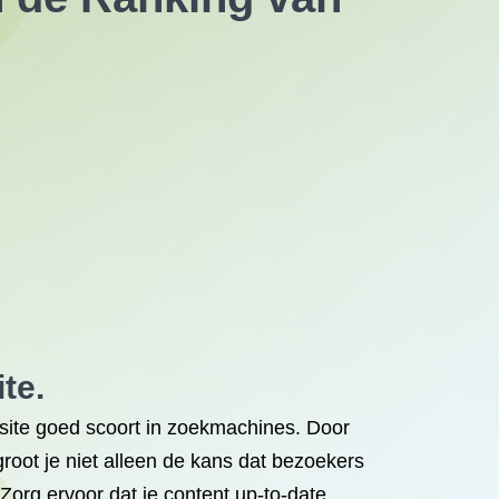
te.
w site goed scoort in zoekmachines. Door
groot je niet alleen de kans dat bezoekers
org ervoor dat je content up-to-date,