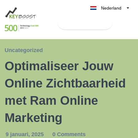
Nederland
Belgique
Test Keyboost gratis
België
France
Deutschland
Uncategorized
UK
Optimaliseer Jouw
España
Italia
Online Zichtbaarheid
met Ram Online
Marketing
9 januari, 2025
0 Comments