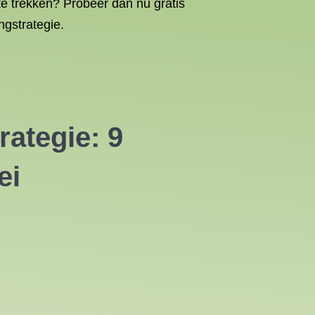
te trekken? Probeer dan nu gratis
ngstrategie.
ategie: 9
ei