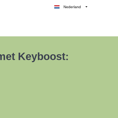
Nederland
Belgique
België
France
Deutschland
UK
 met Keyboost:
España
Italia