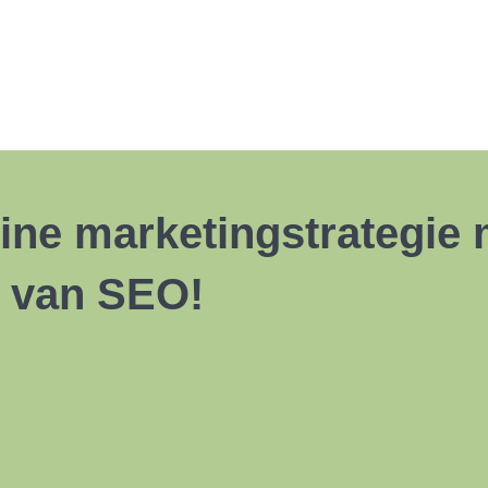
line marketingstrategie
t van SEO!