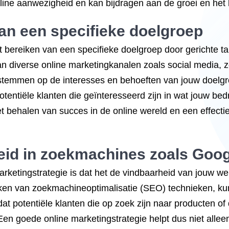
nline aanwezigheid en kan bijdragen aan de groei en het 
van een specifieke doelgroep
et bereiken van een specifieke doelgroep door gerichte t
 diverse online marketingkanalen zoals social media, z
stemmen op de interesses en behoeften van jouw doelgro
entiële klanten die geïnteresseerd zijn in wat jouw bedr
et behalen van succes in de online wereld en een effecti
eid in zoekmachines zoals Goo
arketingstrategie is dat het de vindbaarheid van jouw w
aken van zoekmachineoptimalisatie (SEO) technieken, ku
dat potentiële klanten die op zoek zijn naar producten of 
Een goede online marketingstrategie helpt dus niet allee