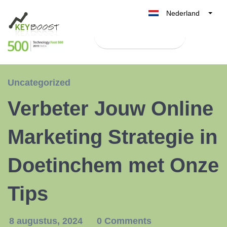
Nederland
Belgique
Test Keyboost gratis
België
France
Deutschland
Uncategorized
UK
Verbeter Jouw Online
España
Italia
Marketing Strategie in
Doetinchem met Onze
Tips
8 augustus, 2024
0 Comments