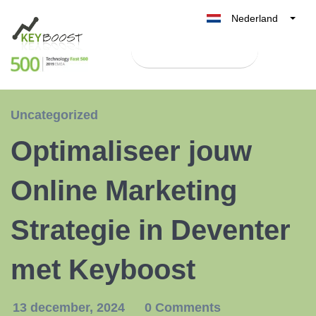
Nederland
Belgique
Test Keyboost gratis
België
France
Deutschland
Uncategorized
UK
Optimaliseer jouw
España
Italia
Online Marketing
Strategie in Deventer
met Keyboost
13 december, 2024
0 Comments