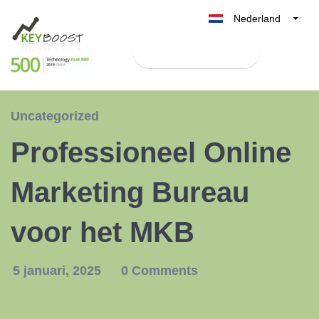
Nederland
Belgique
Test Keyboost gratis
België
France
Deutschland
Uncategorized
UK
Professioneel Online
España
Italia
Marketing Bureau
voor het MKB
5 januari, 2025
0 Comments