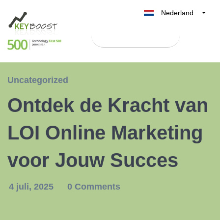
Nederland
Belgique
Test Keyboost gratis
België
France
Deutschland
Uncategorized
UK
Ontdek de Kracht van
España
Italia
LOI Online Marketing
voor Jouw Succes
4 juli, 2025
0 Comments