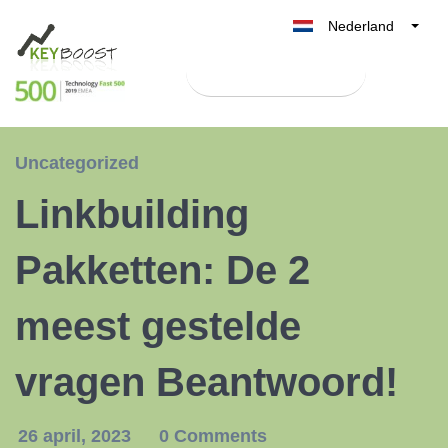
Nederland
Belgique
Test Keyboost gratis
België
France
Deutschland
Uncategorized
UK
Linkbuilding
España
Italia
Pakketten: De 2
meest gestelde
vragen Beantwoord!
26 april, 2023
0 Comments