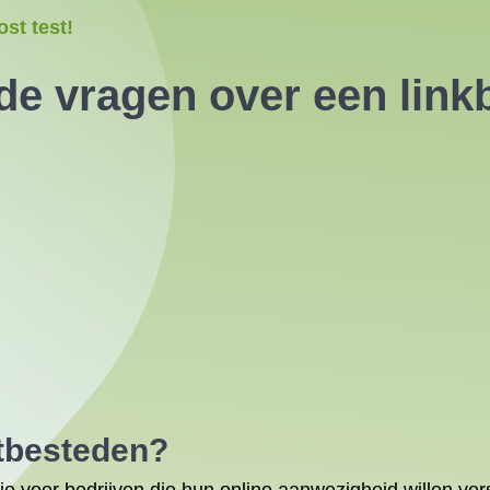
st test!
de vragen over een link
itbesteden
?