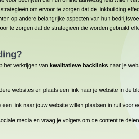
ie voor bedrijven die hun online aanwezigheid willen ver
ategieën om ervoor te zorgen dat de linkbuilding effecti
chten op andere belangrijke aspecten van hun bedrijfsvo
r te zorgen dat de strategieën die worden gebruikt effe
ding?
op het verkrijgen van
kwalitatieve backlinks
naar je webs
dere websites en plaats een link naar je website in de bl
 een link naar jouw website willen plaatsen in ruil voor 
sociale media en vraag je volgers om de content te dele