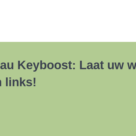
eau Keyboost: Laat uw w
 links!