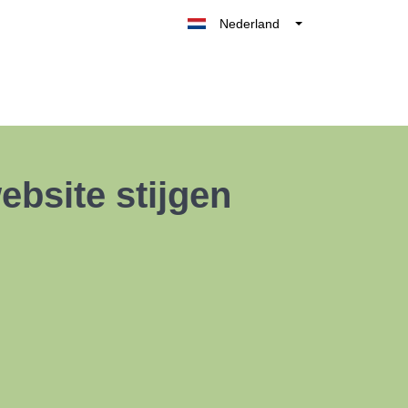
Nederland
Belgique
België
France
Deutschland
UK
ebsite stijgen
España
Italia