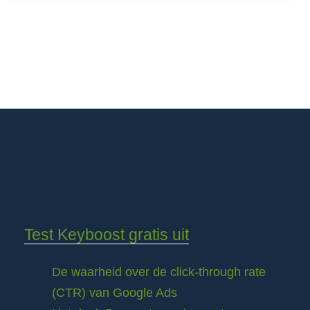
Test Keyboost gratis uit
De waarheid over de click-through rate
(CTR) van Google Ads