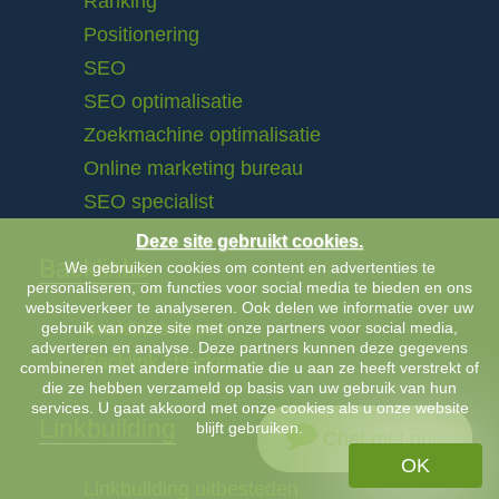
Ranking
Positionering
SEO
SEO optimalisatie
Zoekmachine optimalisatie
Online marketing bureau
SEO specialist
Deze site gebruikt cookies.
Backlinks
We gebruiken cookies om content en advertenties te
personaliseren, om functies voor social media te bieden en ons
websiteverkeer te analyseren. Ook delen we informatie over uw
Backlinks kopen
gebruik van onze site met onze partners voor social media,
adverteren en analyse. Deze partners kunnen deze gegevens
Backlink checker
combineren met andere informatie die u aan ze heeft verstrekt of
die ze hebben verzameld op basis van uw gebruik van hun
services. U gaat akkoord met onze cookies als u onze website
Linkbuilding
blijft gebruiken.
Chat met ons
OK
Linkbuilding uitbesteden