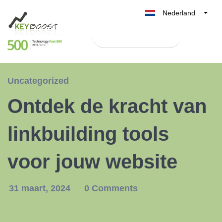
Nederland
Belgique
Test Keyboost gratis
België
France
Deutschland
Uncategorized
UK
Ontdek de kracht van
España
Italia
linkbuilding tools
voor jouw website
31 maart, 2024
0 Comments