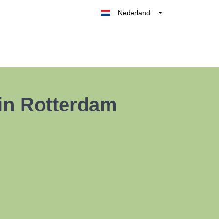
Nederland
Belgique
België
France
Deutschland
UK
 in Rotterdam
España
Italia