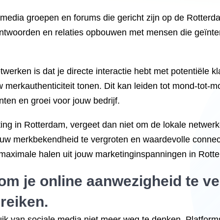
al media groepen en forums die gericht zijn op de Rotte
ntwoorden en relaties opbouwen met mensen die geïnteres
erken is dat je directe interactie hebt met potentiële kl
erkauthenticiteit tonen. Dit kan leiden tot mond-tot-m
nten en groei voor jouw bedrijf.
ting in Rotterdam, vergeet dan niet om de lokale netwer
ouw merkbekendheid te vergroten en waardevolle connecti
t maximale halen uit jouw marketinginspanningen in Rott
om je online aanwezigheid te v
ereiken.
ruik van sociale media niet meer weg te denken. Platform