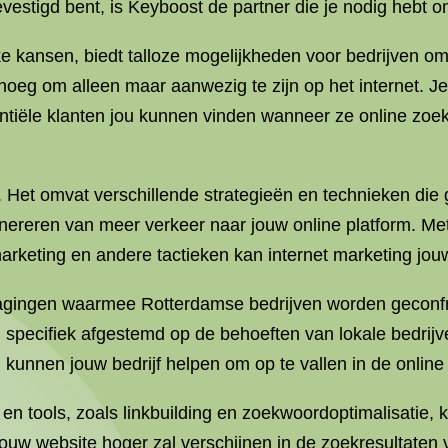
vestigd bent, is Keyboost de partner die je nodig hebt o
ke kansen, biedt talloze mogelijkheden voor bedrijven om
genoeg om alleen maar aanwezig te zijn op het internet. J
ntiële klanten jou kunnen vinden wanneer ze online zoeke
. Het omvat verschillende strategieën en technieken die 
nereren van meer verkeer naar jouw online platform. Me
rketing en andere tactieken kan internet marketing jouw 
dagingen waarmee Rotterdamse bedrijven worden geconfr
specifiek afgestemd op de behoeften van lokale bedrij
 kunnen jouw bedrijf helpen om op te vallen in de online
 tools, zoals linkbuilding en zoekwoordoptimalisatie, 
 jouw website hoger zal verschijnen in de zoekresultate