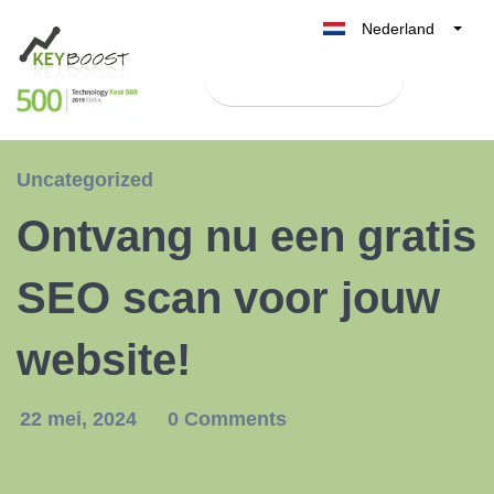
Nederland
Belgique
Test Keyboost gratis
België
France
Deutschland
Uncategorized
UK
Ontvang nu een gratis
España
Italia
SEO scan voor jouw
website!
22 mei, 2024
0 Comments