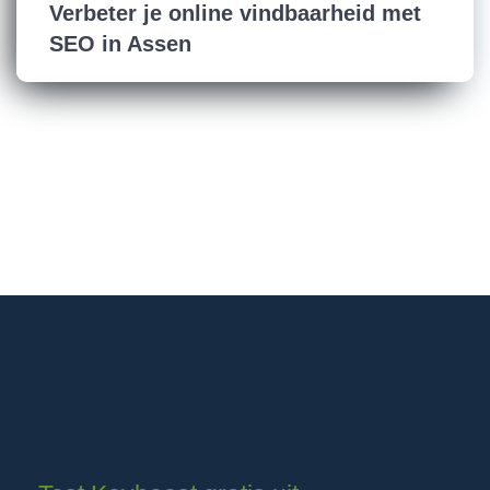
Verbeter je online vindbaarheid met
SEO in Assen