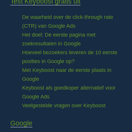
Test Keyboost gratis uit
De waarheid over de click-through rate
(CTR) van Google Ads
Het doel: De eerste pagina met
zoekresultaten in Google
Hoeveel bezoekers leveren de 10 eerste
posities in Google op?
Met Keyboost naar de eerste plaats in
Google
Keyboost als goedkoper alternatief voor
Google Ads
Veelgestelde vragen over Keyboost
Google