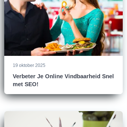
19 oktober 2025
Verbeter Je Online Vindbaarheid Snel
met SEO!