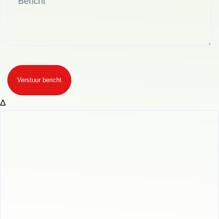
Verstuur bericht
Δ