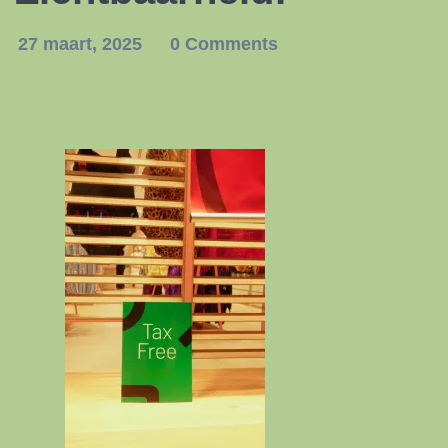
27 maart, 2025
0 Comments