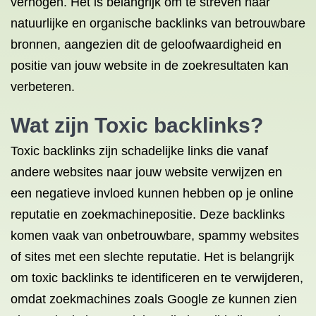
verhogen. Het is belangrijk om te streven naar
natuurlijke en organische backlinks van betrouwbare
bronnen, aangezien dit de geloofwaardigheid en
positie van jouw website in de zoekresultaten kan
verbeteren.
Wat zijn Toxic backlinks?
Toxic backlinks zijn schadelijke links die vanaf
andere websites naar jouw website verwijzen en
een negatieve invloed kunnen hebben op je online
reputatie en zoekmachinepositie. Deze backlinks
komen vaak van onbetrouwbare, spammy websites
of sites met een slechte reputatie. Het is belangrijk
om toxic backlinks te identificeren en te verwijderen,
omdat zoekmachines zoals Google ze kunnen zien