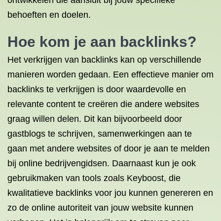
ontwikkelen die aansluit bij jouw specifieke
behoeften en doelen.
Hoe kom je aan backlinks?
Het verkrijgen van backlinks kan op verschillende
manieren worden gedaan. Een effectieve manier om
backlinks te verkrijgen is door waardevolle en
relevante content te creëren die andere websites
graag willen delen. Dit kan bijvoorbeeld door
gastblogs te schrijven, samenwerkingen aan te
gaan met andere websites of door je aan te melden
bij online bedrijvengidsen. Daarnaast kun je ook
gebruikmaken van tools zoals Keyboost, die
kwalitatieve backlinks voor jou kunnen genereren en
zo de online autoriteit van jouw website kunnen