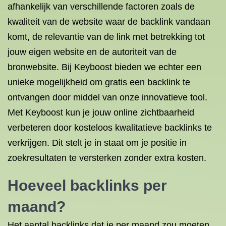
afhankelijk van verschillende factoren zoals de
kwaliteit van de website waar de backlink vandaan
komt, de relevantie van de link met betrekking tot
jouw eigen website en de autoriteit van de
bronwebsite. Bij Keyboost bieden we echter een
unieke mogelijkheid om gratis een backlink te
ontvangen door middel van onze innovatieve tool.
Met Keyboost kun je jouw online zichtbaarheid
verbeteren door kosteloos kwalitatieve backlinks te
verkrijgen. Dit stelt je in staat om je positie in
zoekresultaten te versterken zonder extra kosten.
Hoeveel backlinks per
maand?
Het aantal backlinks dat je per maand zou moeten