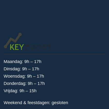
Maandag: 9h – 17h
Dinsdag: 9h – 17h
Woensdag: 9h – 17h
Donderdag: 9h – 17h
Vrijdag: 9h – 15h
Weekend & feestdagen: gesloten