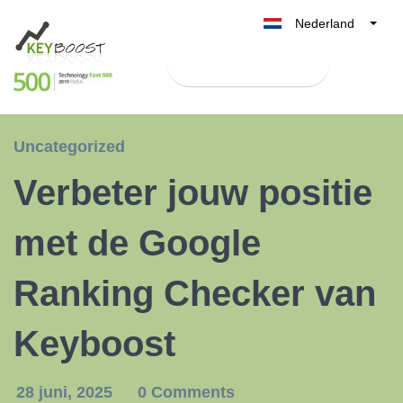
Nederland
Belgique
Test Keyboost gratis
België
France
Deutschland
Uncategorized
UK
Verbeter jouw positie
España
Italia
met de Google
Ranking Checker van
Keyboost
28 juni, 2025
0 Comments