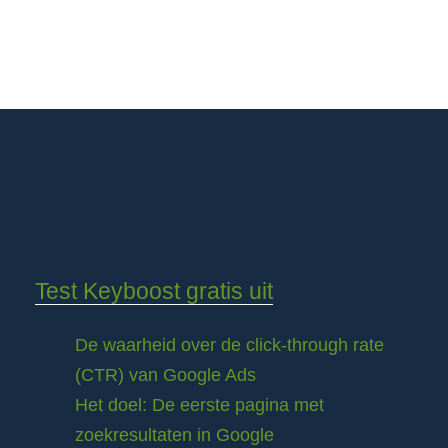
Test Keyboost gratis uit
De waarheid over de click-through rate
(CTR) van Google Ads
Het doel: De eerste pagina met
zoekresultaten in Google