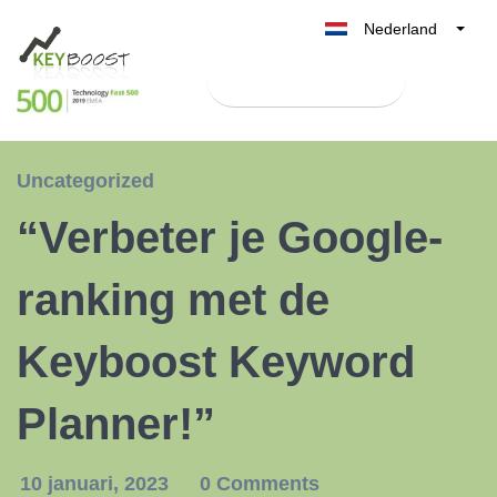
Nederland
Belgique
Test Keyboost gratis
België
France
Deutschland
Uncategorized
UK
“Verbeter je Google-
España
Italia
ranking met de
Keyboost Keyword
Planner!”
10 januari, 2023
0 Comments