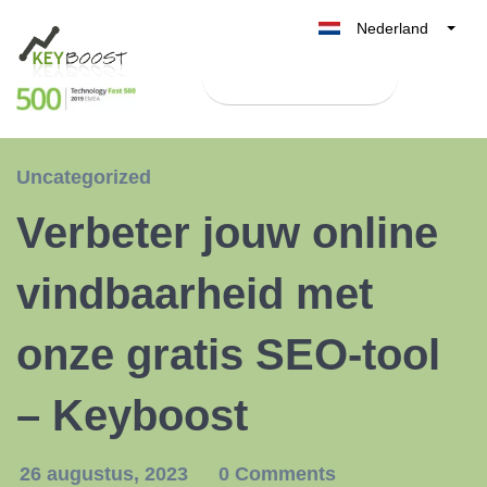
Nederland
Belgique
Test Keyboost gratis
België
France
Deutschland
Uncategorized
UK
Verbeter jouw online
España
Italia
vindbaarheid met
onze gratis SEO-tool
– Keyboost
26 augustus, 2023
0 Comments