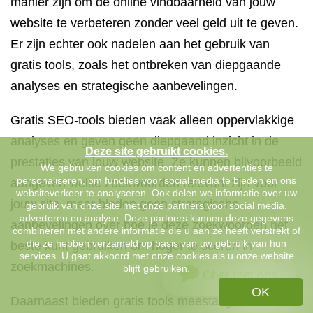
manier zijn om de online vindbaarheid van jouw
website te verbeteren zonder veel geld uit te geven.
Er zijn echter ook nadelen aan het gebruik van
gratis tools, zoals het ontbreken van diepgaande
analyses en strategische aanbevelingen.
Gratis SEO-tools bieden vaak alleen oppervlakkige
analyses en geven geen diepgaand inzicht in de
Deze site gebruikt cookies.
prestaties van jouw website. Ze kunnen bijvoorbeeld
We gebruiken cookies om content en advertenties te
personaliseren, om functies voor social media te bieden en ons
aangeven welke zoekwoorden relevant zijn voor
websiteverkeer te analyseren. Ook delen we informatie over uw
jouw site, maar bieden geen strategische
gebruik van onze site met onze partners voor social media,
adverteren en analyse. Deze partners kunnen deze gegevens
aanbevelingen over hoe je deze zoekwoorden het
combineren met andere informatie die u aan ze heeft verstrekt of
die ze hebben verzameld op basis van uw gebruik van hun
beste kunt gebruiken om hoger te scoren in
services. U gaat akkoord met onze cookies als u onze website
zoekmachines.
blijft gebruiken.
Chat met ons
OK
Daarnaast bieden gratis tools meestal geen