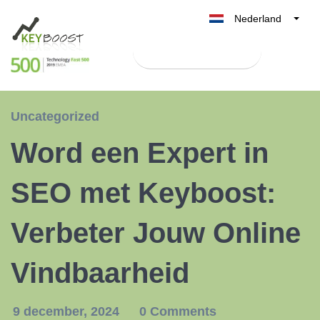
Nederland
Belgique
Test Keyboost gratis
België
France
Deutschland
Uncategorized
UK
Word een Expert in
España
Italia
SEO met Keyboost:
Verbeter Jouw Online
Vindbaarheid
9 december, 2024
0 Comments