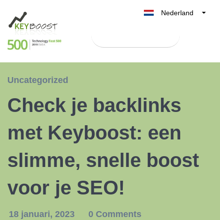
Nederland
Belgique
Test Keyboost gratis
België
France
Deutschland
Uncategorized
UK
Check je backlinks
España
Italia
met Keyboost: een
slimme, snelle boost
voor je SEO!
18 januari, 2023
0 Comments