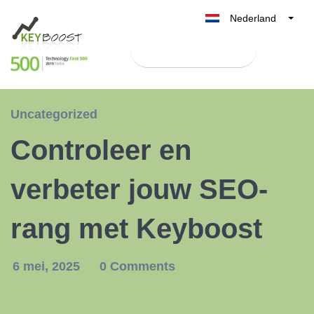
Nederland
Belgique
Test Keyboost gratis
België
France
Deutschland
Uncategorized
UK
Controleer en
España
Italia
verbeter jouw SEO-
rang met Keyboost
6 mei, 2025
0 Comments