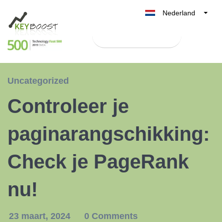
Nederland
Belgique
Test Keyboost gratis
België
France
Deutschland
Uncategorized
UK
Controleer je
España
Italia
paginarangschikking:
Check je PageRank
nu!
23 maart, 2024
0 Comments