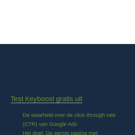
Test Keyboost gratis uit
De waarheid over de click-through rate
(CTR) van Google Ads
Het doel: De eerste pagina met