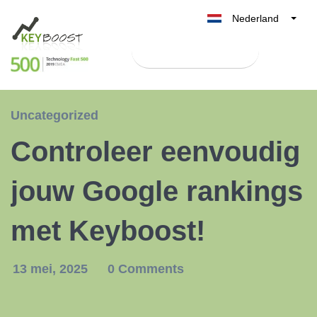
Nederland
Belgique
Test Keyboost gratis
België
France
Deutschland
Uncategorized
UK
Controleer eenvoudig
España
Italia
jouw Google rankings
met Keyboost!
13 mei, 2025
0 Comments