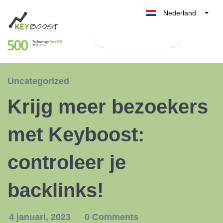
Nederland
Belgique
Test Keyboost gratis
België
France
Deutschland
Uncategorized
UK
Krijg meer bezoekers
España
Italia
met Keyboost:
controleer je
backlinks!
4 januari, 2023
0 Comments