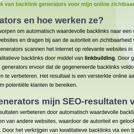
ik van backlink generators voor mijn online zichtbaa
rators en hoe werken ze?
ontworpen om automatisch waardevolle backlinks naar een
bsites en dragen bij aan de autoriteit en zichtbaarhei
nerators scannen het internet op relevante websites in 
litatieve backlinks door middel van
linkbuilding
. Door 
nk generators ervoor dat de gegenereerde backlinks vol
en te verbeteren. Het resultaat is een versterkte online
m potentiële klanten te bereiken.
enerators mijn SEO-resultaten 
ultaten verbeteren door automatisch waardevolle backli
n van andere websites, waardoor de autoriteit en geloo
oor het verkrijgen van kwalitatieve backlinks via een 