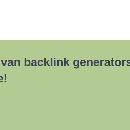
 van backlink generato
e!