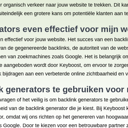
 organisch verkeer naar jouw website te trekken. Dit kan
teindelijk een grotere kans om potentiële klanten aan te
rators even effectief voor mijn 
ven effectief voor jouw website. Het succes van een backl
ie van de gegenereerde backlinks, de autoriteit van de w
ijnen van zoekmachines zoals Google. Het is belangrijk 
die aangeboden wordt door Keyboost, om ervoor te zorgen
 bijdragen aan een verbeterde online zichtbaarheid en 
nk generators te gebruiken voor
afvragen of het veilig is om backlink generators te gebru
eid van de backlink generator die je kiest. Bij Keyboost 
r, omdat wij ons richten op het genereren van hoogwaar
s Google. Door te kiezen voor een betrouwbare partner z