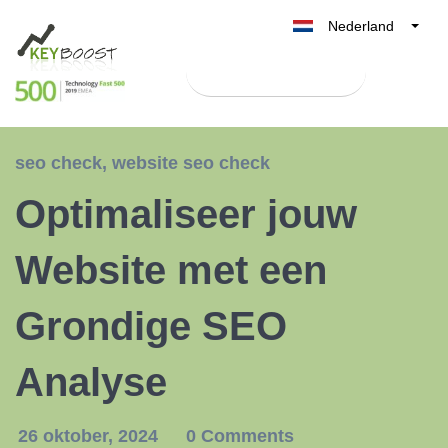
Nederland
Belgique
Test Keyboost gratis
België
France
Deutschland
seo check
,
website seo check
UK
Optimaliseer jouw
España
Italia
Website met een
Grondige SEO
Analyse
26 oktober, 2024
0 Comments