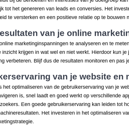
luit bij de behoeften en interesses van je doelgroep kan 
jk tot het genereren van leads en conversies. Het inves
id te versterken en een positieve relatie op te bouwen 
esultaten van je online market
 online marketinginspanningen te analyseren en te meten
nzicht krijgen in wat wel en niet werkt. Hierdoor kun je
ng verbeteren. Blijf dus de resultaten monitoren en pas j
kerservaring van je website en
is het optimaliseren van de gebruikerservaring van je we
avigeren is, snel laadt en goed werkt op verschillende a
bezoekers. Een goede gebruikerservaring kan leiden tot 
chineresultaten. Het investeren in het optimaliseren va
etingstrategie.