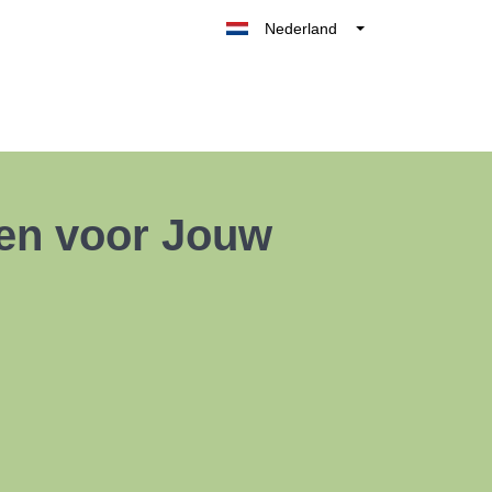
Nederland
Belgique
België
France
Deutschland
UK
den voor Jouw
España
Italia