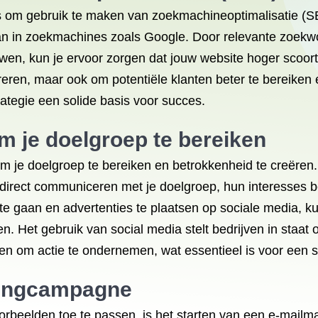
 is om gebruik te maken van zoekmachineoptimalisatie (
rvan in zoekmachines zoals Google. Door relevante zoek
wen, kun je ervoor zorgen dat jouw website hoger scoort i
eren, maar ook om potentiële klanten beter te bereiken 
ategie een solide basis voor succes.
m je doelgroep te bereiken
m je doelgroep te bereiken en betrokkenheid te creëren. D
direct communiceren met je doelgroep, hun interesses b
 te gaan en advertenties te plaatsen op sociale media, k
n. Het gebruik van social media stelt bedrijven in staat
 om actie te ondernemen, wat essentieel is voor een su
tingcampagne
oorbeelden toe te passen, is het starten van een e-mai