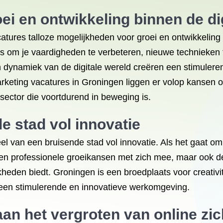
ei en ontwikkeling binnen de dig
tures talloze mogelijkheden voor groei en ontwikkeling 
ans om je vaardigheden te verbeteren, nieuwe technieken 
 en dynamiek van de digitale wereld creëren een stimuler
marketing vacatures in Groningen liggen er volop kansen 
sector die voortdurend in beweging is.
e stad vol innovatie
el van een bruisende stad vol innovatie. Als het gaat om
een professionele groeikansen met zich mee, maar ook d
kheden biedt. Groningen is een broedplaats voor creativi
ar een stimulerende en innovatieve werkomgeving.
aan het vergroten van online zi