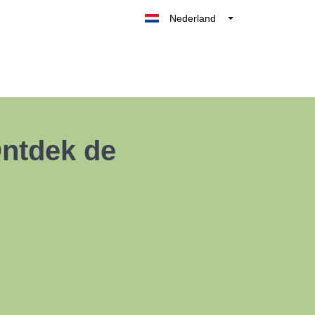
Nederland
Belgique
België
France
Deutschland
UK
Ontdek de
España
Italia