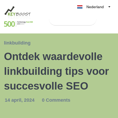
Nederland
Belgique
Test Keyboost gratis
België
France
Deutschland
linkbuilding
UK
Ontdek waardevolle
España
Italia
linkbuilding tips voor
succesvolle SEO
14 april, 2024
0 Comments